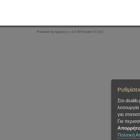
Powered by Iguana [ v. 4.5 SP2 build 4.5.03 ]
Ρυθμίσει
Στο dsalib
λειτουργία
για στατισ
Για περισ
Απορρήτο
Πολιτική 